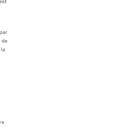
est
 par
s de
 la
.
re