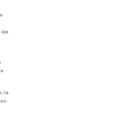
es
 les
e
re
, la
ion