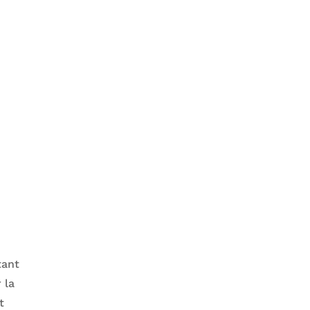
tant
 la
t