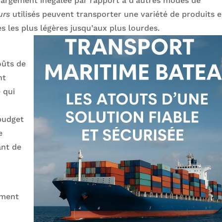
chargement inégalée par rapport à d’autres modes de
urs
utilisés peuvent transporter une variété de produits 
s les plus légères jusqu’aux plus lourdes.
oûts de
nt
 qui
 budget
e
ant de
ement