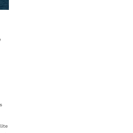
e
s
lite