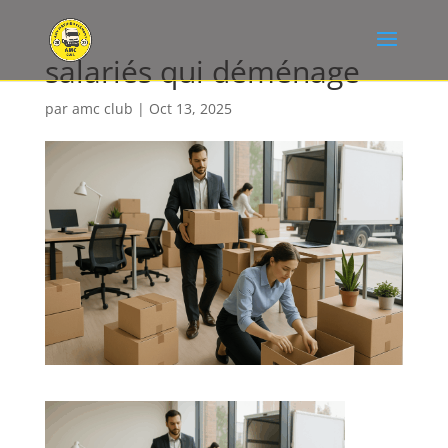
salariés qui déménage
par
amc club
|
Oct 13, 2025