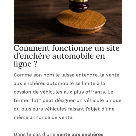
Comment fonctionne un site
d’enchère automobile en
ligne ?
Comme son nom le laisse entendre, la vente
aux enchères automobile se limite à la
cession de véhicules aux plus offrants. Le
terme “lot” peut désigner un véhicule unique
ou plusieurs véhicules faisant l’objet d’une
même annonce de vente.
Dans le cas d’une
vente aux enchères