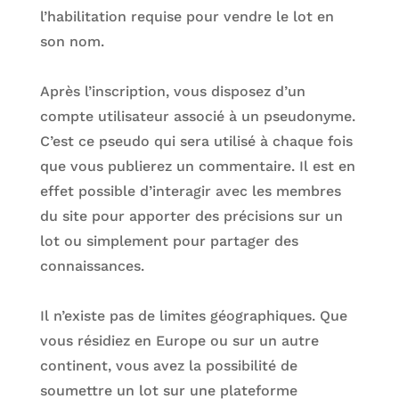
l’habilitation requise pour vendre le lot en
son nom.
Après l’inscription, vous disposez d’un
compte utilisateur associé à un pseudonyme.
C’est ce pseudo qui sera utilisé à chaque fois
que vous publierez un commentaire. Il est en
effet possible d’interagir avec les membres
du site pour apporter des précisions sur un
lot ou simplement pour partager des
connaissances.
Il n’existe pas de limites géographiques. Que
vous résidiez en Europe ou sur un autre
continent, vous avez la possibilité de
soumettre un lot sur une plateforme