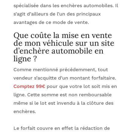
spécialisée dans les enchères automobiles. Il
s’agit d’ailleurs de l’un des principaux
avantages de ce mode de vente.
Que coûte la mise en vente
de mon véhicule sur un site
d’enchère automobile en
ligne ?
Comme mentionné précédemment, tout
vendeur s’acquitte d’un montant forfaitaire.
Comptez 99€
pour que votre lot soit mis en
ligne. Cette somme est non remboursable
même si le lot est invendu à la clôture des
enchères.
Le forfait couvre en effet la rédaction de