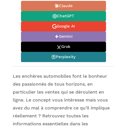
Claude
ChatGPT
Google AI
Gemini
Grok
Perplexity
Les enchères automobiles font le bonheur
des passionnés de tous horizons, en
particulier les ventes qui se déroulent en
ligne. Le concept vous intéresse mais vous
avez du mal à comprendre ce qu’il implique
réellement ? Retrouvez toutes les
informations essentielles dans les