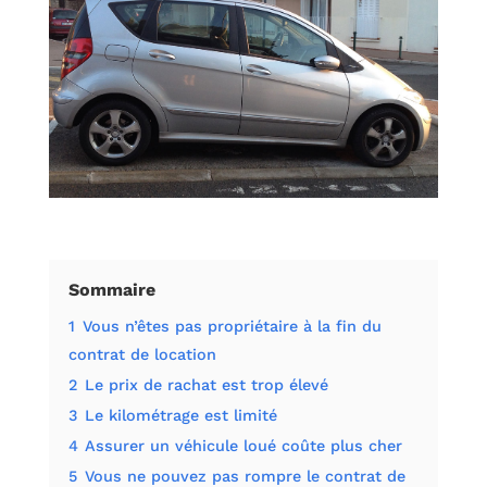
Sommaire
1
Vous n’êtes pas propriétaire à la fin du
contrat de location
2
Le prix de rachat est trop élevé
3
Le kilométrage est limité
4
Assurer un véhicule loué coûte plus cher
5
Vous ne pouvez pas rompre le contrat de