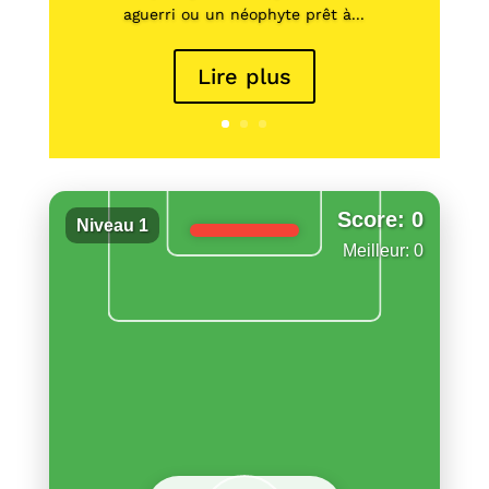
aguerri ou un néophyte prêt à...
Lire plus
Score: 0
Niveau 1
Meilleur: 0