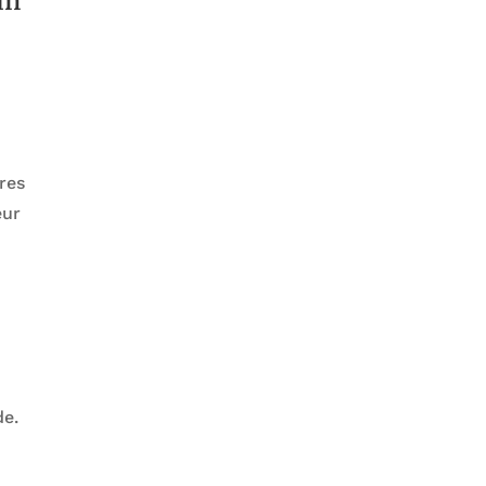
res
eur
de.