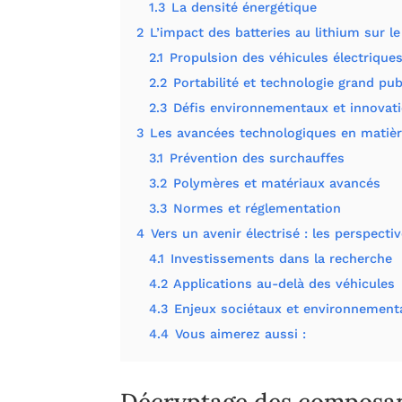
1.3
La densité énergétique
2
L’impact des batteries au lithium sur l
2.1
Propulsion des véhicules électrique
2.2
Portabilité et technologie grand pub
2.3
Défis environnementaux et innovat
3
Les avancées technologiques en matièr
3.1
Prévention des surchauffes
3.2
Polymères et matériaux avancés
3.3
Normes et réglementation
4
Vers un avenir électrisé : les perspecti
4.1
Investissements dans la recherche
4.2
Applications au-delà des véhicules
4.3
Enjeux sociétaux et environnement
4.4
Vous aimerez aussi :
Décryptage des composant