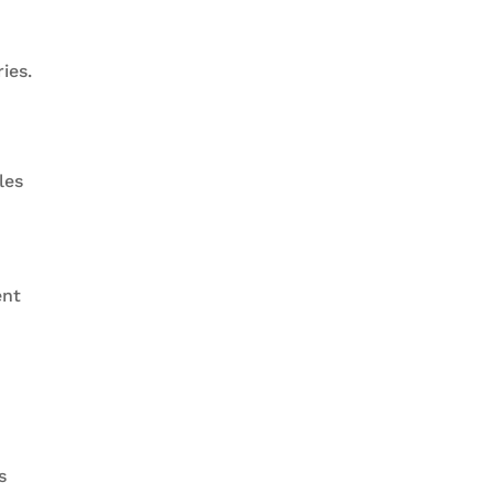
ies.
les
ent
s