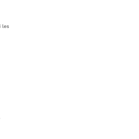
 les
e