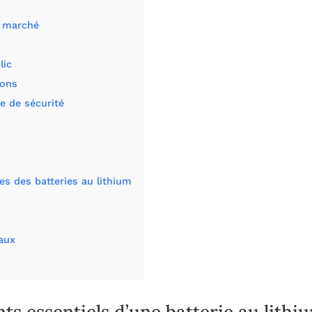
e marché
s
lic
ions
e de sécurité
ves des batteries au lithium
aux
s essentiels d’une batterie au lithi