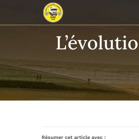
L’évoluti
Résumer cet article avec :