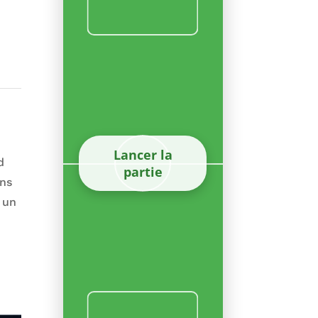
Lancer la
d
partie
ons
 un