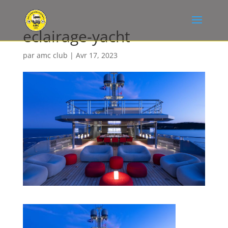
eclairage-yacht
par
amc club
|
Avr 17, 2023