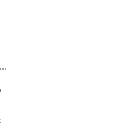
 un
e
x