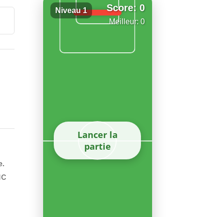
Score: 0
Niveau 1
Meilleur: 0
Lancer la
partie
e.
MC