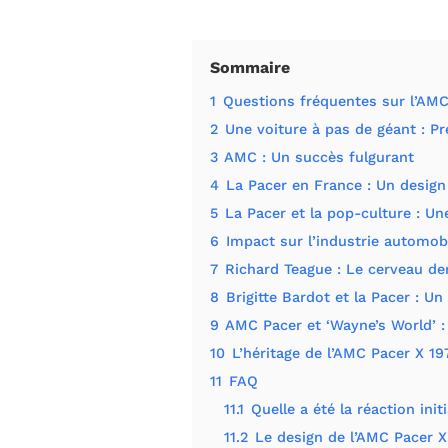
Sommaire
1
Questions fréquentes sur l’AMC
2
Une voiture à pas de géant : Pr
3
AMC : Un succès fulgurant
4
La Pacer en France : Un design 
5
La Pacer et la pop-culture : U
6
Impact sur l’industrie automob
7
Richard Teague : Le cerveau der
8
Brigitte Bardot et la Pacer : U
9
AMC Pacer et ‘Wayne’s World’ :
10
L’héritage de l’AMC Pacer X 19
11
FAQ
11.1
Quelle a été la réaction init
11.2
Le design de l’AMC Pacer X 