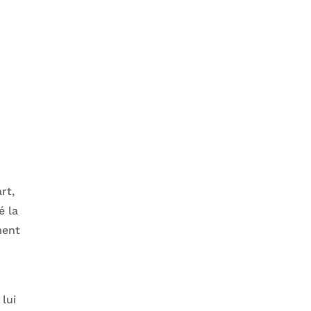
rt,
é la
ment
 lui