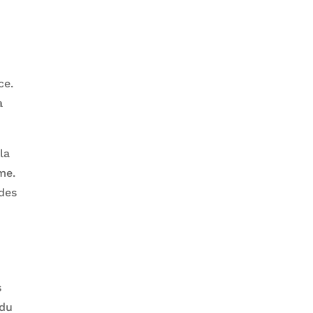
ce.
a
la
me.
 des
s
ndu