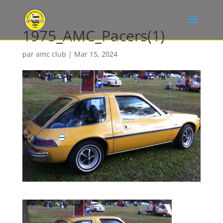
1975_AMC_Pacers(1)
par
amc club
|
Mar 15, 2024